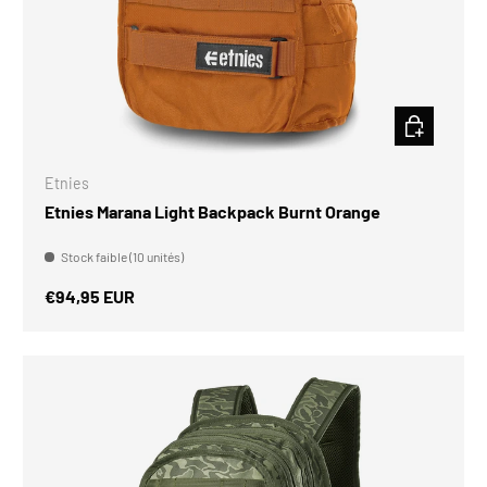
CHOISIR LES
Etnies
Etnies Marana Light Backpack Burnt Orange
Stock faible (10 unités)
Prix habituel
€94,95 EUR