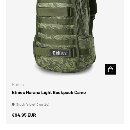
CHOISIR LES
Etnies
Etnies Marana Light Backpack Camo
Stock faible (10 unités)
Prix habituel
€94,95 EUR