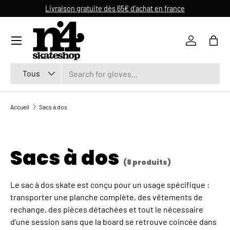
Livraison gratuite dès 65€ d'achat en france
ALLER AU CONTENU
Se connec
Pani
Recherche
Type de produit
Tous
Accueil
Sacs à dos
Sacs à dos
(8 produits)
Le sac à dos skate est conçu pour un usage spécifique :
transporter une planche complète, des vêtements de
rechange, des pièces détachées et tout le nécessaire
d'une session sans que la board se retrouve coincée dans