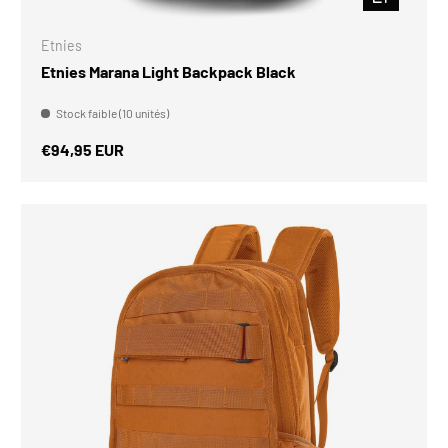
Etnies
Etnies Marana Light Backpack Black
Stock faible (10 unités)
Prix habituel
€94,95 EUR