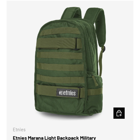
CHOISIR LES
Etnies
Etnies Marana Light Backpack Military