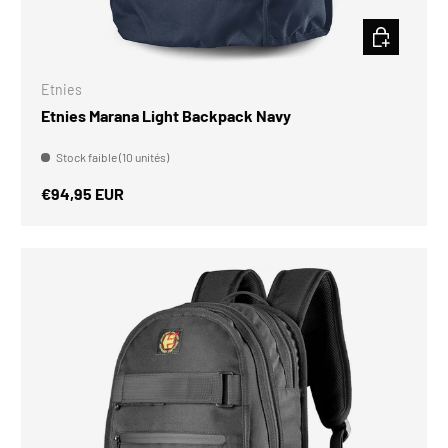
CHOISIR LES
Etnies
Etnies Marana Light Backpack Navy
Stock faible (10 unités)
Prix habituel
€94,95 EUR