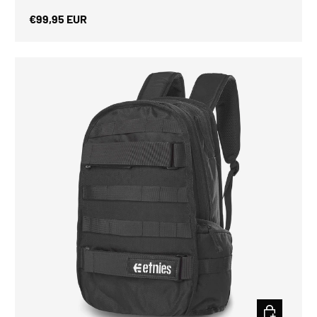
Prix habituel
€99,95 EUR
CHOISIR LES