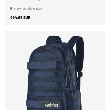
Stock faible (10 unités)
Prix habituel
€94,95 EUR