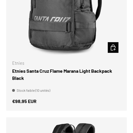
CHOISIR LES
Etnies
Etnies Santa Cruz Flame Marana Light Backpack
Black
Stock faible (10 unités)
Prix habituel
€98,95 EUR