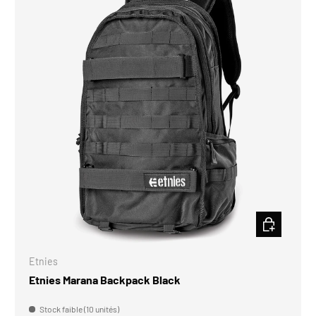
CHOISIR LES
Etnies
Etnies Marana Backpack Black
Stock faible (10 unités)