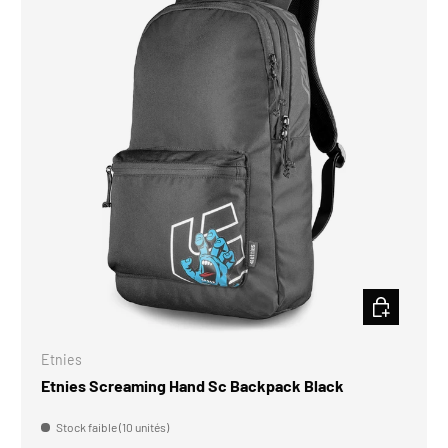
CHOISIR LES
Etnies
Etnies Screaming Hand Sc Backpack Black
Stock faible (10 unités)