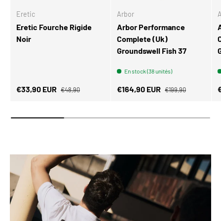
Eretic
Arbor
A
Eretic Fourche Rigide
Arbor Performance
Noir
Complete (Uk)
Groundswell Fish 37
En stock (38 unités)
Prix habituel
Prix habituel
Prix soldé
Prix soldé
P
€33,90 EUR
€164,90 EUR
€48,90
€199,90