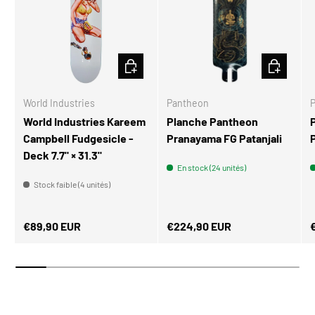
AJOUTER AU PANIER
CHOISIR L
World Industries
Pantheon
World Industries Kareem
Planche Pantheon
Campbell Fudgesicle -
Pranayama FG Patanjali
Deck 7.7" × 31.3"
En stock (24 unités)
Stock faible (4 unités)
Prix habituel
Prix habituel
P
€89,90 EUR
€224,90 EUR