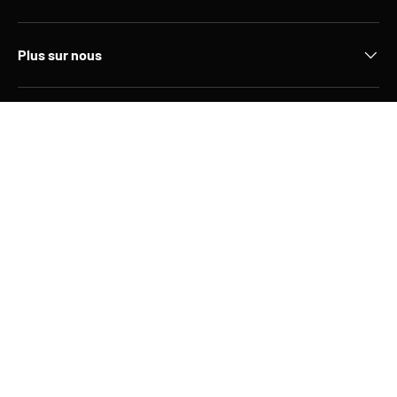
Plus sur nous
Informations légales
Newsletter
Moyens de paiement acceptés
Pays
France (EUR €)