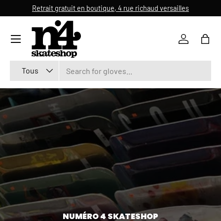
Retrait gratuit en boutique, 4 rue richaud versailles
ALLER AU CONTENU
Se connec
Pani
Recherche
Type de produit
Tous
NUMÉRO 4 SKATESHOP